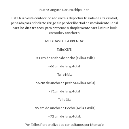
Buzo Canguro Naruto Shippuden
Este buzo está confeccionado en tela deportiva frisada de alta calidad,
pensada para brindarte abrigo sin perder libertad de movimiento. Ideal
para los días frescos, para entrenar o simplemente para lucir un look
cómodo y canchero.
MEDIDAS DE LA PRENDA:
Talle XS/S:
- 51 cm de ancho de pecho (axila a axila)
- 66 cm de largo total
Talle M/L:
- 56 cm de ancho de pecho (Axila a Axila)
- 71cm de largo total
Talle XL:
- 59 cm de Ancho de Pecho (Axila a Axila)
- 72 cm de largo total.
Por Talles Personalizados consultanos por Mensaje.