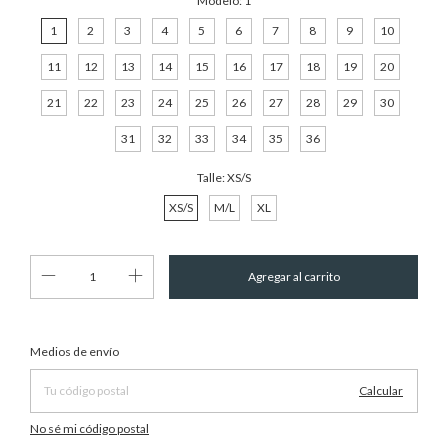
Modelo:
1
1
2
3
4
5
6
7
8
9
10
11
12
13
14
15
16
17
18
19
20
21
22
23
24
25
26
27
28
29
30
31
32
33
34
35
36
Talle:
XS/S
XS/S
M/L
XL
Cambiar CP
Entregas para el CP:
Medios de envío
Calcular
No sé mi código postal