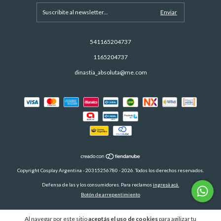
541165204737
1165204737
dinastia_absoluta@me.com
Copyright Cosplay Argentina - 20315256780 - 2026. Todos los derechos reservados.
Defensa de las y los consumidores. Para reclamos
ingresá acá.
Botón de arrepentimiento
Al navegar por este sitio
aceptás el uso de cookies
para agilizar tu