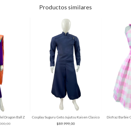
Productos similares
el Dragon Ball Z
Cosplay Suguru Geto Jujutsu Kaisen Clasico
Disfraz Barbie 
000,00
$89.999,00