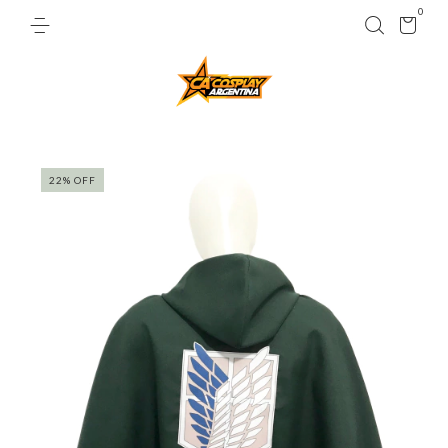
0
22
%
OFF