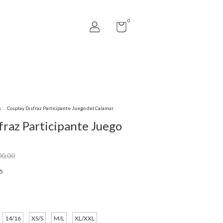
0
s
.
Cosplay Disfraz Participante Juego del Calamar
fraz Participante Juego
00,00
5
14/16
XS/S
M/L
XL/XXL