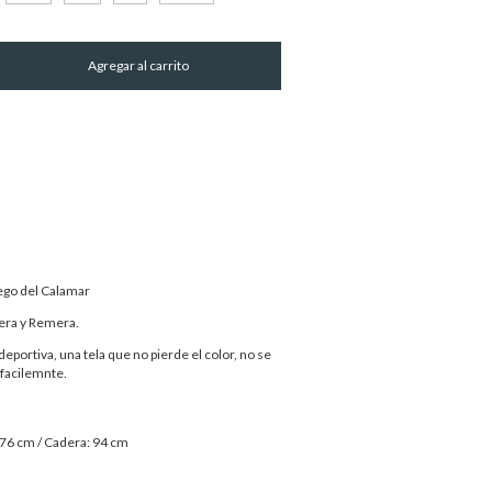
Cambiar CP
Calcular
uego del Calamar
era y Remera.
portiva, una tela que no pierde el color, no se
facilemnte.
 76 cm / Cadera: 94 cm