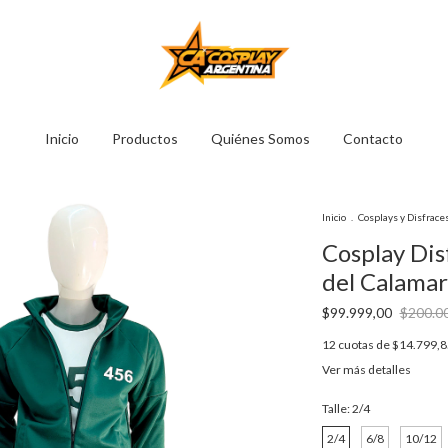
Inicio
Productos
Quiénes Somos
Contacto
Inicio
.
Cosplays y Disfrace
Cosplay Dis
del Calamar
$99.999,00
$200.0
12
cuotas de
$14.799,8
Ver más detalles
Talle:
2/4
2/4
6/8
10/12