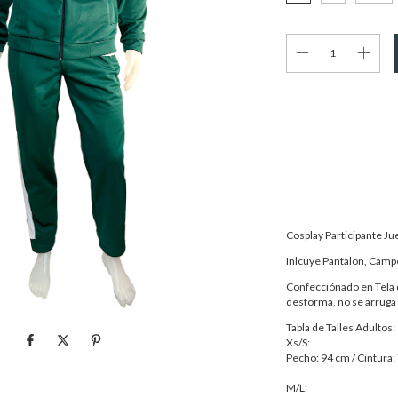
Entregas para el CP:
Cosplay Participante J
Inlcuye Pantalon, Camp
Confecciónado en Tela de
desforma, no se arruga 
Tabla de Talles Adultos:
Xs/S:
Pecho: 94 cm / Cintura:
M/L: