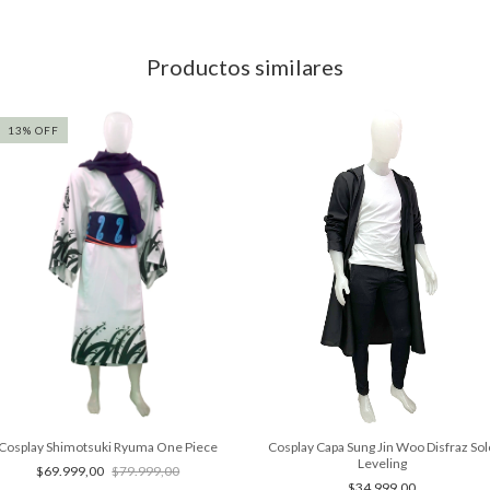
Productos similares
13
%
OFF
Cosplay Shimotsuki Ryuma One Piece
Cosplay Capa Sung Jin Woo Disfraz Sol
Leveling
$69.999,00
$79.999,00
$34.999,00