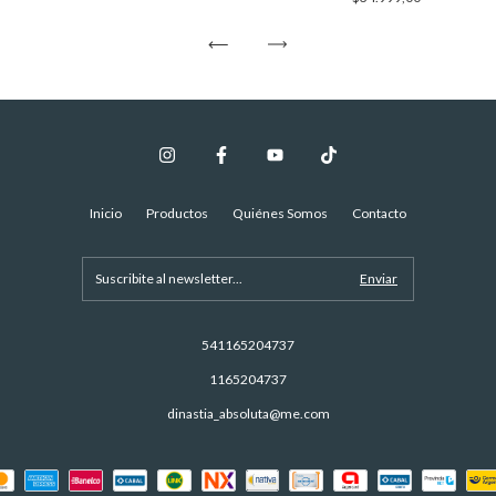
Inicio
Productos
Quiénes Somos
Contacto
541165204737
1165204737
dinastia_absoluta@me.com