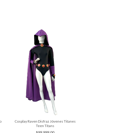
o
Cosplay Raven Disfraz Jóvenes Titanes
Cosplay Suguru Geto Jujut
Teen Titans
Clasico
$99.999,00
$89.999,00